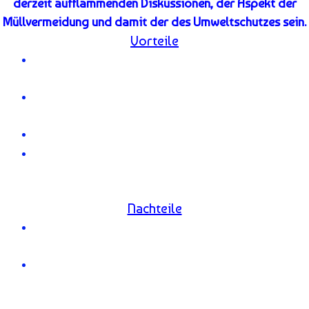
derzeit aufflammenden Diskussionen, der Aspekt der
Müllvermeidung und damit der des Umweltschutzes sein.
Vorteile
regelmäßiges Einkaufen und das Tragen der Getränke
entfällt,
stets frisch erzeugtes Mineralwasser aus gesundem
Leitungswasser,
persönlich einstellbarer / wählbarer Kohlensäuregehalt,
der (persönlche) Beitrag zur Müllvermeidung und zum
Umweltschutz
Nachteile
im Vergleich zu Discount-Minralwasser keine
Kostenersparnis,
vor
Ort möglicherweise kein Erwerb zusätzlicher
CO₂
Zylinder (mittlerweile ist die Wahrscheinlichkeit
rückläufig)